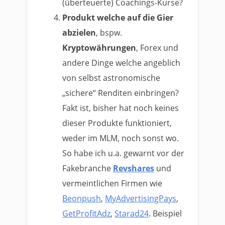
(überteuerte) Coachings-Kurse?
Produkt welche auf die Gier
abzielen
, bspw.
Kryptowährungen
, Forex und
andere Dinge welche angeblich
von selbst astronomische
„sichere“ Renditen einbringen?
Fakt ist, bisher hat noch keines
dieser Produkte funktioniert,
weder im MLM, noch sonst wo.
So habe ich u.a. gewarnt vor der
Fakebranche
Revshares
und
vermeintlichen Firmen wie
Beonpush
,
MyAdvertisingPays
,
GetProfitAdz
,
Starad24
. Beispiel