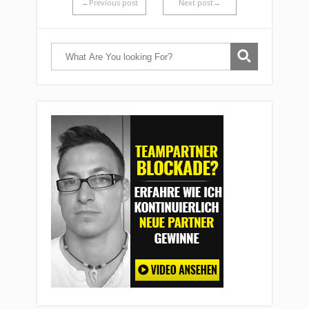
←Previous post
Next post→