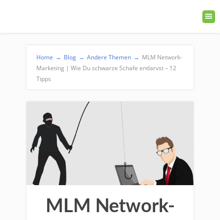
Home
→
Blog
→
Andere Themen
→
MLM Network-
Marketing | Wie Du schwarze Schafe entlarvst – 12
Tipps
MLM Network-