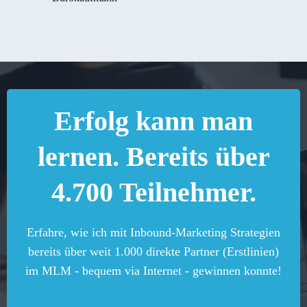
Erfolg kann man
lernen. Bereits über
4.700 Teilnehmer.
Erfahre, wie ich mit Inbound-Marketing Strategien
bereits über weit 1.000 direkte Partner (Erstlinien)
im MLM - bequem via Internet - gewinnen konnte!