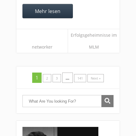
Mehr lesen
Erfolgsgeheimnisse im
networker
MLM
1
…
2
3
141
Next »