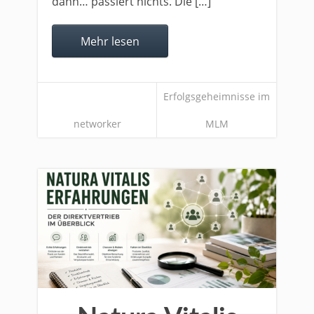
dann… passiert nichts. Die […]
Mehr lesen
Erfolgsgeheimnisse im
networker
MLM