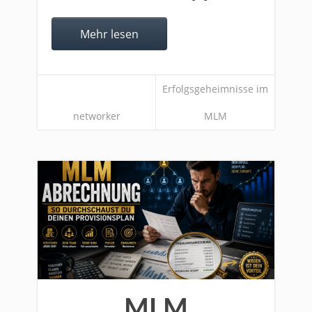
Mehr lesen
Erfolgsgeheimnisse im
networker
MLM
MLM