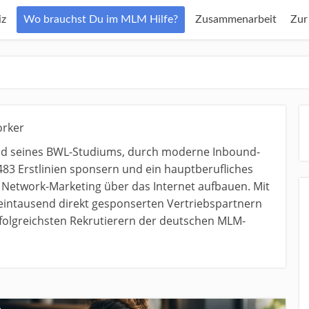
z
Wo brauchst Du im MLM Hilfe?
Zusammenarbeit
Zur
orker
nd seines BWL-Studiums, durch moderne Inbound-
483 Erstlinien sponsern und ein hauptberufliches
etwork-Marketing über das Internet aufbauen. Mit
 eintausend direkt gesponserten Vertriebspartnern
erfolgreichsten Rekrutierern der deutschen MLM-