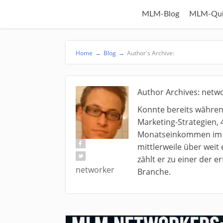
MLM-Blog
MLM-Qui
Home
→
Blog
→
Author's Archive:
Author Archives: netw
Konnte bereits währe
Marketing-Strategien, 
Monatseinkommen im N
mittlerweile über weit
zählt er zu einer der 
networker
Branche.