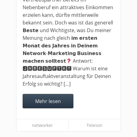
Nebenberuf ein attraktives Einkommen
erzielen kann, dürfte mittlerweile
bekannt sein. Doch was ist das generell
𝗕𝗲𝘀𝘁𝗲 und Wichtigste, was Du meiner
Meinung nach gleich 𝗶𝗺 𝗲𝗿𝘀𝘁𝗲𝗻
𝗠𝗼𝗻𝗮𝘁 𝗱𝗲𝘀 𝗝𝗮𝗵𝗿𝗲𝘀 𝗶𝗻 𝗗𝗲𝗶𝗻𝗲𝗺
𝗡𝗲𝘁𝘄𝗼𝗿𝗸-𝗠𝗮𝗿𝗸𝗲𝘁𝗶𝗻𝗴 𝗕𝘂𝘀𝗶𝗻𝗲𝘀𝘀
𝗺𝗮𝗰𝗵𝗲𝗻 𝘀𝗼𝗹𝗹𝘁𝗲𝘀𝘁
Antwort:
🅹🅷🆁🅴🆂🆄🅵🆃🅺🆃 Warum ist eine
Jahresauftaktveranstaltung für Deinen
Erfolg so wichtig? […]
Mehr lesen
networker
Teleson