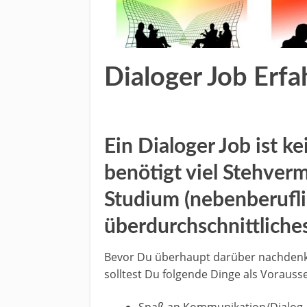
Dialoger Job Erf
Ein Dialoger Job ist k
benötigt viel Stehver
Studium (nebenberufli
überdurchschnittliche
Bevor Du überhaupt darüber nachdenkst 
solltest Du folgende Dinge als Vorauss
Spaß an Kommunikation/Dialog,