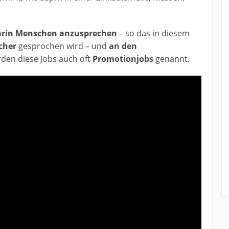
darin Menschen anzusprechen
– so das in diesem
cher
gesprochen wird – und
an den
den diese Jobs auch oft
Promotionjobs
genannt.