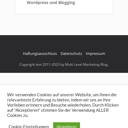
Wordpress und Blogging
Haftungsausschluss
Datenschutz
Impressum
Copyright text 2011-2023 by Multi Level Marketing-Blog.
Noch nicht das richtige MLM
Wir verwenden Cookies auf unserer Website, um Ihnen die
gefunden? Meine Empfehlung >>
relevanteste Erfahrung zu bieten, indem wir uns an Ihre
Vorlieben erinnern und Besuche wiederholen. Durch Klicken
auf "Akzeptieren" stimmen Sie der Verwendung ALLER
Cookies zu.
Jetzt gratis Infos anfordern! >>
Cookie-Einstellungen
Akzeptieren