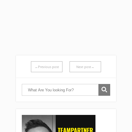
←Previous post
Next post→