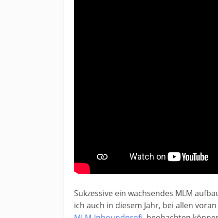
Sukzessive ein wachsendes MLM aufbau
ich auch in diesem Jahr, bei allen vo
MLM-Inboundprofi
, beobachten können