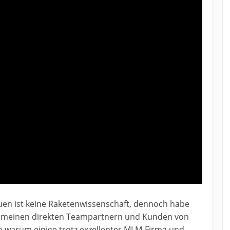
en ist keine Raketenwissenschaft, dennoch habe
ran meinen direkten Teampartnern und Kunden von
 warum einige trotz exzellenter MLM-Firma und