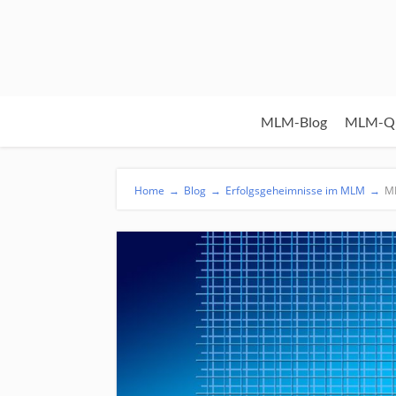
MLM-Blog
MLM-Qu
Home
→
Blog
→
Erfolgsgeheimnisse im MLM
→
ML