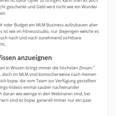
ereit ist dafür Opfer zu bringen, kann man es auch
icht geschenkt und Geld wird nicht wie ein Wunder
en.
 Zeit oder Budget ein MLM Business aufzubauen aber
Es ist wie im Fitnessstudio, nur diejenigen welche es
 auch nach und nach zunehmend sichtbare
ht.
 Wissen anzueignen
ion in Wissen bringt immer die höchsten Zinsen.“
en, doch im MLM sind komischerweise nach meinen
ich bspw. die vom Team zur Verfügung gestellten
ings-Videos einmal sauber nacheinander
h daran wie wenige in den Webinaren sind, bei
ern sind es bspw. generell immer nur ein paar