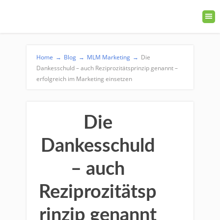
Home
→
Blog
→
MLM Marketing
→
Die
Dankesschuld – auch Reziprozitätsprinzip genannt –
erfolgreich im Marketing einsetzen
Die
Dankesschuld
– auch
Reziprozitätsp
rinzip genannt