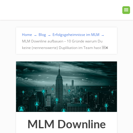
Home
→
Blog
→
Erfolgsgeheimnisse im MLM
→
MLM Downline aufbauen – 10 Gründe warum Du
keine (nennenswerte) Duplikation im Team hast 🆘❌
MLM Downline