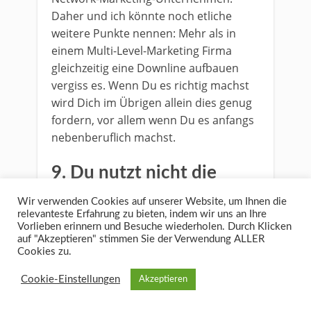
Daher und ich könnte noch etliche
weitere Punkte nennen: Mehr als in
einem Multi-Level-Marketing Firma
gleichzeitig eine Downline aufbauen
vergiss es. Wenn Du es richtig machst
wird Dich im Übrigen allein dies genug
fordern, vor allem wenn Du es anfangs
nebenberuflich machst.
9. Du nutzt nicht die
Power von Webinaren
Wir verwenden Cookies auf unserer Website, um Ihnen die
relevanteste Erfahrung zu bieten, indem wir uns an Ihre
und Events
Vorlieben erinnern und Besuche wiederholen. Durch Klicken
auf "Akzeptieren" stimmen Sie der Verwendung ALLER
Lange zugegebener Weise auch von mir
Cookies zu.
komplett unterschätzt ist die Macht von
Webinaren.
Schaue Dir auch dazu
Cookie-Einstellungen
Akzeptieren
gerne einfach erfolgreiche Networker