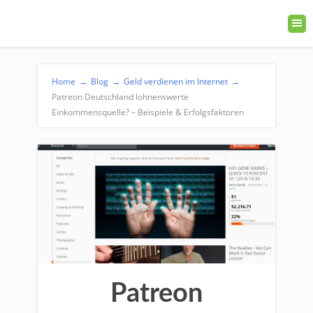
Home
→
Blog
→
Geld verdienen im Internet
→
Patreon Deutschland lohnenswerte
Einkommensquelle? – Beispiele & Erfolgsfaktoren
Patreon