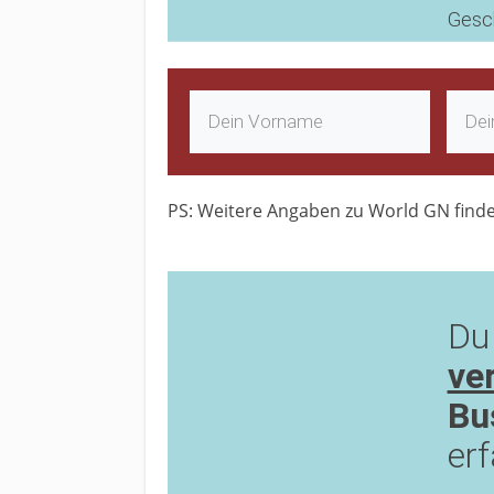
Gesch
PS: Weitere Angaben zu World GN find
Du
ve
Bu
er