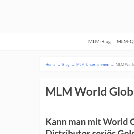
MLM-Blog
MLM-Qu
Home
→
Blog
→
MLM-Unternehmen
→
MLM World
MLM World Glob
Kann man mit World G
Distributor seriös Ge