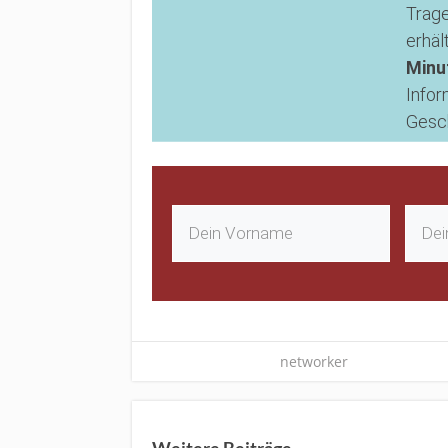
Trage
erhäl
Minu
Infor
Gesch
networker