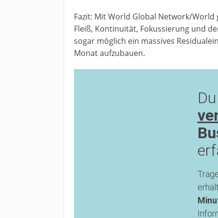
Fazit: Mit World Global Network/World
Fleiß, Kontinuität, Fokussierung und d
sogar möglich ein massives Residuale
Monat aufzubauen.
Du
ve
Bu
er
Trage
erhäl
Minu
Infor