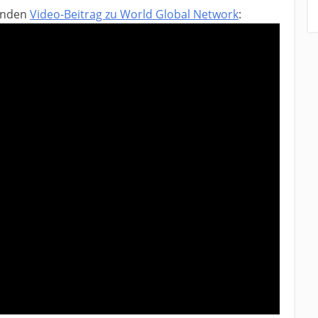
genden
Video-Beitrag zu World Global Network
: