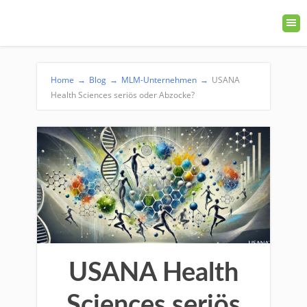
Home
→
Blog
→
MLM-Unternehmen
→
USANA
Health Sciences seriös oder Abzocke?
USANA Health
Sciences seriös