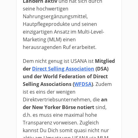
Ländern aktiv
und hat sich durch
seine hochwertigen
Nahrungsergänzungsmittel,
Hautpflegeprodukte und seinen
einzigartigen Ansatz im Multi-Level-
Marketing (MLM) einen
herausragenden Ruf erarbeitet.
Dem nicht genug ist USANA ist
Mitglied
der
Direct Selling Association
(DSA)
und der World Federation of Direct
Selling Associations (
WFDSA
)
. Zudem
ist es eins der wenigen
Direktvertriebsunternehmen, die
an
der New Yorker Börse notiert
sind,
d.h. es muss eine maximal hohe
Transparenz vorweisen. Zugleich
kannst Du Dich somit quasi nicht nur