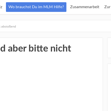
z
Wo brauchst Du im MLM Hilfe?
Zusammenarbeit
Zur
ht abstoßend
d aber bitte nicht