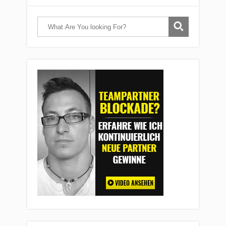
Comment as a guest:
Save the details above in this browser for the next time I
comment
By using this form you agree with the storage and
handling of your data by this website
Submit comment