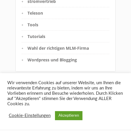
Affiliatemarketing
Andere Themen
Direktvertrieb
eigene Fallstudien
Erfolgsgeheimnisse im MLM
Geld verdienen im Internet
Innere Einstellung
Wir verwenden Cookies auf unserer Website, um Ihnen die
relevanteste Erfahrung zu bieten, indem wir uns an Ihre
Interview
Vorlieben erinnern und Besuche wiederholen. Durch Klicken
auf "Akzeptieren" stimmen Sie der Verwendung ALLER
Jobfalle vs. MLM
Cookies zu.
Meine Network-Marketing-
Cookie-Einstellungen
Akzeptieren
Geschichte