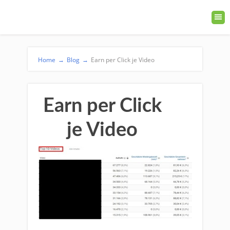
Home
→
Blog
→
Earn per Click je Video
Earn per Click
je Video