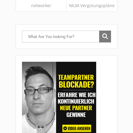
networker
MLM-Vergütungspläne