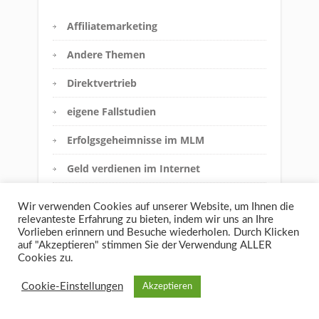
Affiliatemarketing
Andere Themen
Direktvertrieb
eigene Fallstudien
Erfolgsgeheimnisse im MLM
Geld verdienen im Internet
Innere Einstellung
Wir verwenden Cookies auf unserer Website, um Ihnen die
relevanteste Erfahrung zu bieten, indem wir uns an Ihre
Interview
Vorlieben erinnern und Besuche wiederholen. Durch Klicken
auf "Akzeptieren" stimmen Sie der Verwendung ALLER
Jobfalle vs. MLM
Cookies zu.
Meine Network-Marketing-
Cookie-Einstellungen
Akzeptieren
Geschichte