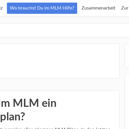
z
Wo brauchst Du im MLM Hilfe?
Zusammenarbeit
Zur
 im MLM ein
plan?