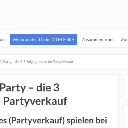
iz
Wo brauchst Du im MLM Hilfe?
Zusammenarbeit
Zur
fs Party – die 3 Erfolgsgesetze im Partyverkauf
Party – die 3
m Partyverkauf
s (Partyverkauf) spielen bei