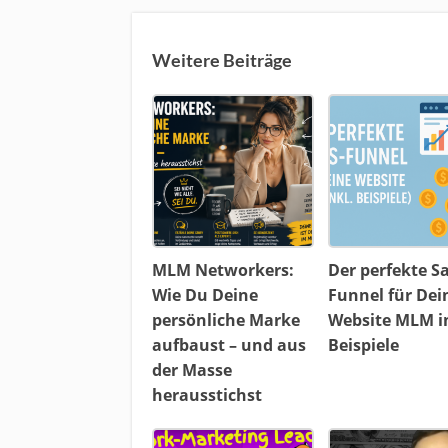
Weitere Beiträge
MLM Networkers:
Der perfekte Sa
Wie Du Deine
Funnel für Dei
persönliche Marke
Website MLM i
aufbaust – und aus
Beispiele
der Masse
herausstichst