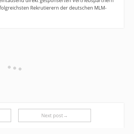
 eintausend direkt gesponserten Vertriebspartnern
erfolgreichsten Rekrutierern der deutschen MLM-
Next post→