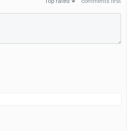
Top rated
comments first