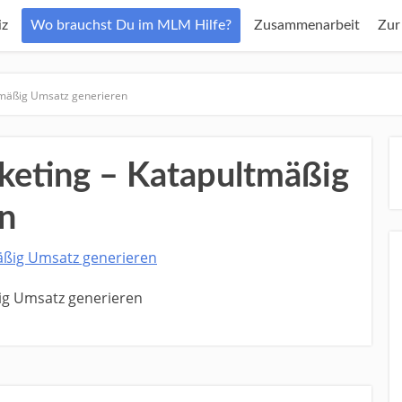
z
Wo brauchst Du im MLM Hilfe?
Zusammenarbeit
Zur
tmäßig Umsatz generieren
keting – Katapultmäßig
n
ig Umsatz generieren