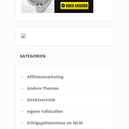
Save the details above in this browser for the next time I
comment
By using this form you agree with the storage and
handling of your data by this website
Submit comment
or
Login on website